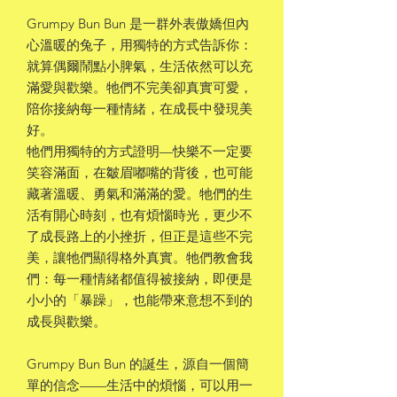
Grumpy Bun Bun 是一群外表傲嬌但內
心溫暖的兔子，用獨特的方式告訴你：
就算偶爾鬧點小脾氣，生活依然可以充
滿愛與歡樂。牠們不完美卻真實可愛，
陪你接納每一種情緒，在成長中發現美
好。
牠們用獨特的方式證明—快樂不一定要
笑容滿面，在皺眉嘟嘴的背後，也可能
藏著溫暖、勇氣和滿滿的愛。牠們的生
活有開心時刻，也有煩惱時光，更少不
了成長路上的小挫折，但正是這些不完
美，讓牠們顯得格外真實。牠們教會我
們：每一種情緒都值得被接納，即便是
小小的「暴躁」，也能帶來意想不到的
成長與歡樂。
Grumpy Bun Bun 的誕生，源自一個簡
單的信念——生活中的煩惱，可以用一