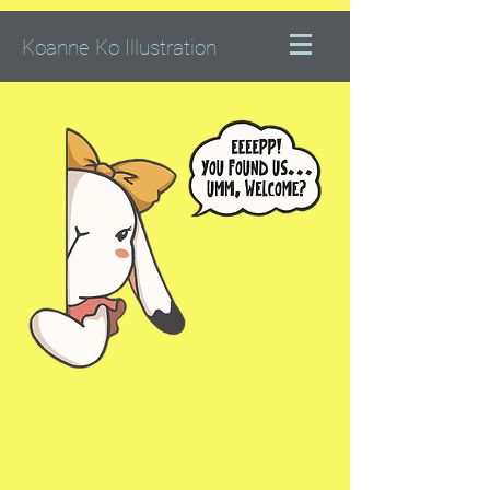
Koanne Ko Illustration
ENG
GRUMPY BUN BUN